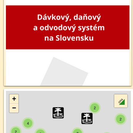
+
−
2
2
4
2