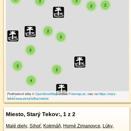
3
3
2
2
2
3
5
2
2
4
Podkladové dáta ©
OpenStreetMap
vrstva
Freemap.sk
, viac na
https://stary-
1 km
tekov.oma.sk/turistika/miesto
Miesto, Starý Tekov:
, 1 z 2
Malé diely
,
Sihoť
,
Kotrmáň
,
Horné Zimanovce
,
Lúky
,