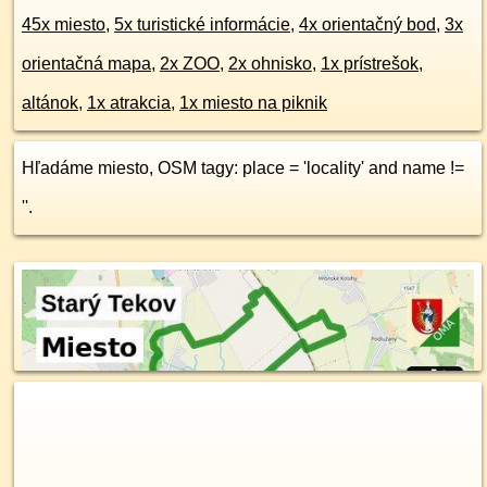
45x miesto
,
5x turistické informácie
,
4x orientačný bod
,
3x
orientačná mapa
,
2x ZOO
,
2x ohnisko
,
1x prístrešok,
altánok
,
1x atrakcia
,
1x miesto na piknik
Hľadáme miesto, OSM tagy: place = 'locality' and name !=
''.