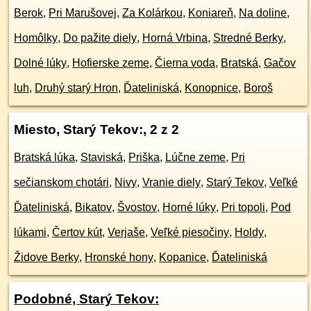
Berok
,
Pri Marušovej
,
Za Kolárkou
,
Koniareň
,
Na doline
,
Homôlky
,
Do pažite diely
,
Horná Vrbina
,
Stredné Berky
,
Dolné lúky
,
Hofierske zeme
,
Čierna voda
,
Bratská
,
Gačov
luh
,
Druhý starý Hron
,
Ďateliniská
,
Konopnice
,
Boroš
Miesto, Starý Tekov:
, 2 z 2
Bratská lúka
,
Staviská
,
Priška
,
Lúčne zeme
,
Pri
sečianskom chotári
,
Nivy
,
Vranie diely
,
Starý Tekov
,
Veľké
Ďateliniská
,
Bikatov
,
Švostov
,
Horné lúky
,
Pri topoli
,
Pod
lúkami
,
Čertov kút
,
Verjaše
,
Veľké piesočiny
,
Holdy
,
Židove Berky
,
Hronské hony
,
Kopanice
,
Ďateliniská
Podobné, Starý Tekov: